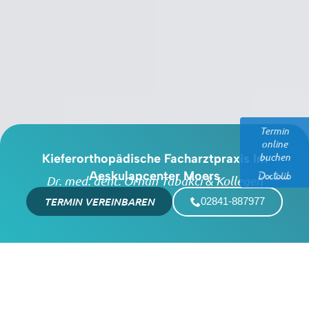
Termin
online
buchen
Kieferorthopädische Facharztpraxis Im
Aeskulapcenter Moers
Dr. med. dent. Orhan Tabakci & Kollegen
TERMIN VEREINBAREN
02841-887977